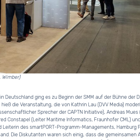
. Wimber)
in Deutschland ging es zu Beginn der SMM auf der Bühne der Dig
ieß die Veranstaltung, die von Kathrin Lau (DVV Media) moderie
ssenschaftlicher Sprecher der CAPTN Initiative), Andreas Mue
anfred Constapel (Leiter Maritime Informatics, Fraunhofer CML) u
und Leiterin des smartPORT-Programm-Managements, Hamburg Por
and. Die Diskutanten waren sich einig, dass die gemeinsamen A