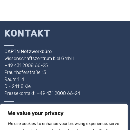
KONTAKT
CAPTN Netzwerkbüro
Wissenschaftszentrum Kiel GmbH
+49 431 2008 66-25
Fraunhoferstraße 13
Raum 1.14
D - 24118 Kiel
Pressekontakt: +49 431 2008 66-24
AHOI@CAPTN.SH
We value your privacy
IMPRESSUM
We use cookies to enhance your browsing experience, serve