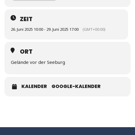
Donnerstag, 26.06. 13 Uhr – Vincent Steinhart-Besser, Magnus
Masilge: So könnte die Schwentinequerung aussehen
ZEIT
Freitag, 27.06. 11 Uhr – Franke Meisel/Sebastian Scholz –
26. Juni 2025 10:00 - 29. Juni 2025 17:00
(GMT+00:00)
CAPTN Energy
Freitag, 27.06. 14 Uhr – Malten Rose – CAPTN flex:
ORT
Bedarfsgerechter ÖPNV für Kiel?
Gelände vor der Seeburg
KALENDER
GOOGLE-KALENDER