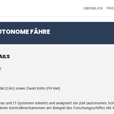
ÜBERBLICK
PRO
AUTONOME FÄHRE
ILS
l
edel (CAU) sowie David Kohn (FH Kiel)
eras und IT-Systemen erkennt und analysiert ein (teil-)autonomes Sc
d deren Kontrollmechanismen am Beispiel des Forschungsschiffes MS 