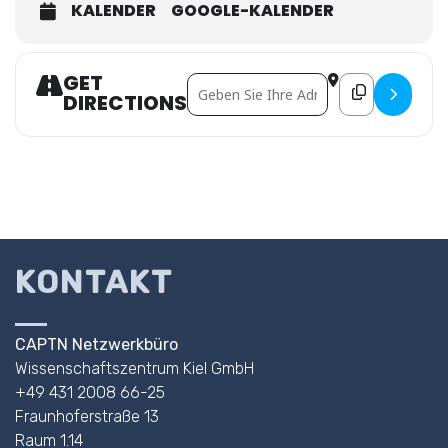
KALENDER
GOOGLE-KALENDER
GET
Address - VDI-Tagung "Fahrerassistenzs
Destination Addr
DIRECTIONS
KONTAKT
CAPTN Netzwerkbüro
Wissenschaftszentrum Kiel GmbH
+49 431 2008 66-25
Fraunhoferstraße 13
Raum 1.14