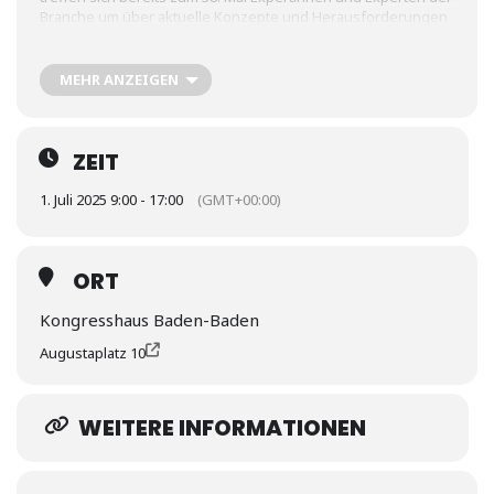
Branche um über aktuelle Konzepte und Herausforderungen
zu sprechen und miteinander zu diskutieren. Teil der Tagung
ist auch der „Pitch der Innovationen“. Hier werden aktuelle
Forschungsprojekte den über 80 anwesenden
MEHR ANZEIGEN
Teilnehmenden aus Industrie und Wissenschaft vorgestellt.
In diesem Jahr wird Prof. Dr. Dirk Nowotka die Arbeit der
CAPTN Initiative vorstellen.
ZEIT
1. Juli 2025 9:00 - 17:00
(GMT+00:00)
ORT
Kongresshaus Baden-Baden
Augustaplatz 10
WEITERE INFORMATIONEN