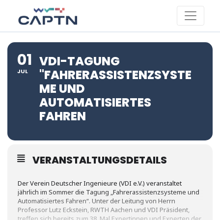
01
VDI-TAGUNG
"FAHRERASSISTENZSYSTE
JUL
ME UND
AUTOMATISIERTES
FAHREN
VERANSTALTUNGSDETAILS
Der Verein Deutscher Ingenieure (VDI e.V.) veranstaltet
jährlich im Sommer die Tagung „Fahrerassistenzsysteme und
Automatisiertes Fahren“. Unter der Leitung von Herrn
Professor Lutz Eckstein, RWTH Aachen und VDI Präsident,
treffen sich bereits zum 38. Mal Expertinnen und Experten der