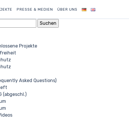
JEKTE
PRESSE & MEDIEN
ÜBER UNS
lossene Projekte
freiheit
chutz
chutz
equently Asked Questions)
Left
G (abgeschl.)
sum
sum
Videos