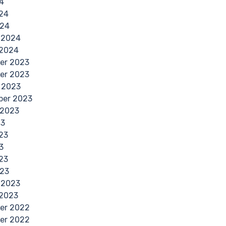
4
024
024
 2024
 2024
er 2023
er 2023
 2023
ber 2023
 2023
23
23
3
023
023
 2023
 2023
er 2022
er 2022