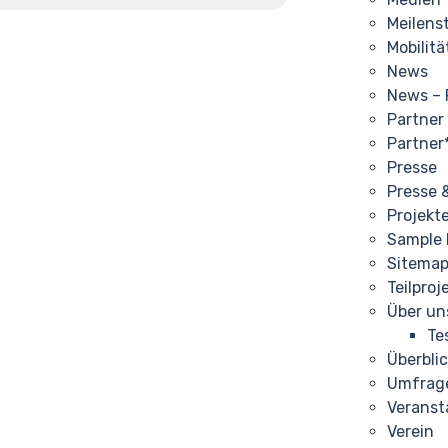
Meilens
Mobilitä
News
News – 
Partner
Partner
Presse
Presse 
Projekt
Sample
Sitema
Teilproj
Über un
Te
Überbli
Umfrag
Veranst
Verein