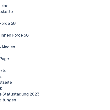
teine
tskette
Förde 5G
*innen Förde 5G
& Medien
e
 Page
p
ekte
s
stseite
ck
e Statustagung 2023
altungen