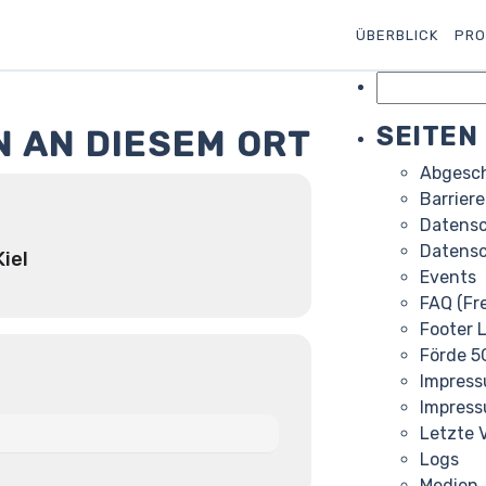
ÜBERBLICK
PRO
Suchen
nach:
SEITEN
 AN DIESEM ORT
Abgesch
Barriere
Datens
Datens
iel
Events
FAQ (Fr
Footer 
Förde 5
Impres
Impres
Letzte 
Logs
Medien