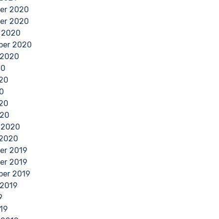
er 2020
er 2020
 2020
ber 2020
 2020
20
20
0
020
020
 2020
 2020
er 2019
er 2019
ber 2019
 2019
9
19