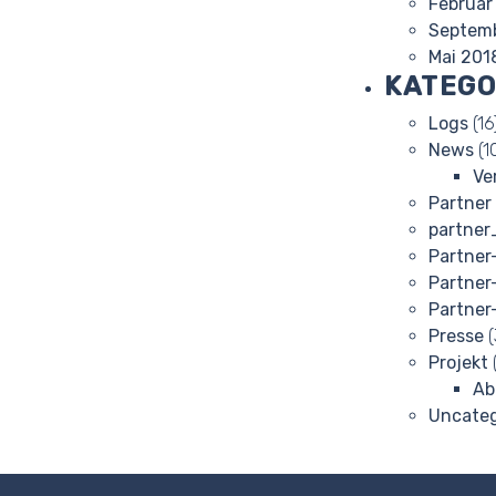
Februar
Septem
Mai 201
KATEGO
Logs
(16
News
(1
Ve
Partner
partner
Partner
Partner
Partner
Presse
(
Projekt
Ab
Uncateg